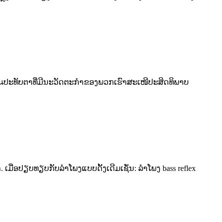
ປະเก็นປະທັບຕາທີ່ມີນະວັດຕະກໍາຂອງພວກເຮົາສະເໜີປະສິດທິພາບ
ເມື່ອປຽບທຽບກັບລຳໂພງແບບດັ້ງເດີມເຊັ່ນ: ລຳໂພງ bass reflex