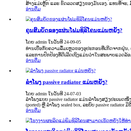
ສ້າງແມ່ເຫຼັກ ແລະ ຂົດລວດສຽງຂອງມັນເອງ. ແທນທີ່ຈະ,
ອ່ານຕື່ມ
ຄຸນສົມບັດຂອງແຜ່ນໂຟມຊິລິໂຄນແມ່ນຫຍັງ?
ໂດຍ admin ໃນວັນທີ 24-09-05
ທ່ານເບື່ອກັບຄວາມລົ້ມເຫຼວຂອງອຸປະກອນທີ່ເກີດຈາກຝຸ່ນ,
ແລະການປົກປ້ອງທີ່ດີເລີດເຖິງແມ່ນວ່າໃນສະພາບແວດລ້ອມທີ
ອ່ານຕື່ມ
ລຳໂພງ passive radiator ແມ່ນຫຍັງ?
ໂດຍ admin ໃນວັນທີ 24-07-03
ລຳໂພງແບບ passive radiator ແມ່ນລຳໂພງສຽງປະເພດໜຶ່ງທີ
(ported) ຫຼື ລຳໂພງ sealed box, ລະບົບ passive radiator
ອ່ານຕື່ມ