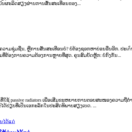
 ມັນຜະລິດສຽງຜ່ານການສັ່ນສະເທືອນຂອງ...
 ຄວາມຊຸ່ມຊື່ນ, ຫຼືການສັ່ນສະເທືອນບໍ? ບໍ່ຕ້ອງຊອກຫາບ່ອນອື່ນອີກ. 
່ຕ້ອງການຄວາມຕ້ອງການຫຼາຍທີ່ສຸດ. ຄຸນສົມບັດຫຼັກ: ບໍ່ກົງກັນ...
່ໃຊ້ passive radiators ເພື່ອເສີມຂະຫຍາຍການຕອບສະໜອງຄວາມຖີ່ຕ່ຳ. 
 ມີຂໍ້ໄດ້ປຽບທີ່ເປັນເອກະລັກໃນປະສິດທິພາບສຽງເບດ. ...