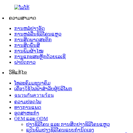
ຄວາມສາມາດ
ການຫລໍ່ຢາງອັດ
ການຫລໍ່ລື່ນຊິລິໂຄນແຫຼວ
ການສີດພາດສະຕິກ
ການສີດພົ່ນສີ
ການພິມຜ້າໄໝ
ການແກະສະຫຼັກດ້ວຍເລເຊີ
ຝາປິດກາວ
ວິທີແກ້ໄຂ
ໂທລະຄົມມະນາຄົມ
ເຄື່ອງໃຊ້ໄຟຟ້າສຳລັບຜູ້ບໍລິໂພກ
ฉนวนกันความร้อน
ຄວາມປອດໄພ
ທາງການແພດ
ອຸດສາຫະກຳ
OEM ແລະ ODM
ຢາງຊິລິໂຄນ ແລະ ການສີດຢາງຊິລິໂຄນແຫຼວ
ແປ້ນພິມຢາງຊິລິໂຄນແບບກຳນົດເອງ