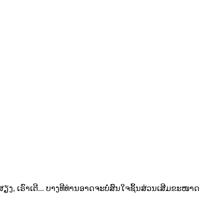
ງ, ເຣົາເຕີ... ບາງທີທ່ານອາດຈະບໍ່ສົນໃຈຊິ້ນສ່ວນເສີມຂະໜາດ