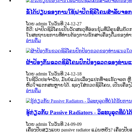
ຂໍ້ໄດ້ປຽບຂອງການໃຊ້ຝາປິດຊິລິໂຄນສຳລັບຈອ
ໂດຍ admin ໃນວັນທີ 24-12-27
ຂໍ້ດີ: ຝາປິດຊິລິໂຄນເປັນວັດສະດຸທີ່ອ່ອນນຸ້ມທີ່ມີຄຸນສົມ
ໃນສະຖານະການທີ່ທ່ານຕ້ອງການຮັກສາເຄື່ອງດື່ມຂອງທ່ານໃຫ້ອ
ອ່ານຕື່ມ
ຜ້າປ້ອງກັນຂວດຊິລິໂຄນປົກປ້ອງຂວດຂອງທ່ານ
ໂດຍ admin ໃນວັນທີ 24-12-18
ໃນຊີວິດປະຈຳວັນ, ມັນບໍ່ແມ່ນເລື່ອງແປກທີ່ຈະເຮັດຈອກ 
ຫົວໃຈແຕກສະຫຼາຍໄດ້. ຊອງໃສ່ຂວດຊິລິໂຄນ, ເປັນເຄື່ອງມ
ອ່ານຕື່ມ
ຮູ້ກ່ຽວກັບ Passive Radiators - ວິລະບຸລຸດທີ່ບໍ
ໂດຍ admin ໃນວັນທີ 24-09-09
ເຄື່ອງປັບສຽງແບບ passive radiator ແມ່ນຫຍັງ? ເຄື່ອງປັບ