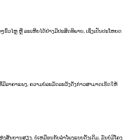
ື່ນໆຮົ່ວໄຫຼ ຫຼື ລະເຫີຍໄດ້ຢ່າງມີປະສິດທິພາບ, ເຊິ່ງເປັນປະໂຫຍດ
ຳທີ່ມີລາຄາແພງ, ຄວາມບໍ່ລະມັດລະວັງດັ່ງກ່າວສາມາດເຮັດໃຫ້
ບແຫຼ່ງສັນຍານສຽງ. ບໍ່ເຫມືອນກັບລຳໂພງແບບດັ້ງເດີມ, ມັນບໍ່ມີໂຄງ