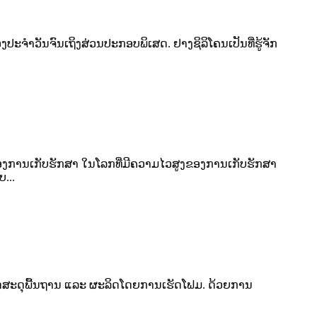
ະຈຳວັນຈົນເຖິງສ່ວນປະກອບພິເສດ. ຢາງຊິລິໂຄນເປັນທີ່ຮູ້ຈັກ
ງການເກັບຮັກສາ ໃນໂລກທີ່ມີຄວາມໄວສູງຂອງການເກັບຮັກສາ
...
ເປັນວັດສະດຸພື້ນຖານ ແລະ ຜະລິດໂດຍການເຮັດໂຟມ. ດ້ວຍການ