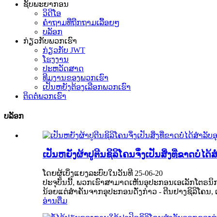
ຊັບພະຍາກອນ
ວິດີໂອ
ຄຳຖາມທີ່ຖືກຖາມເລື້ອຍໆ
ບລັອກ
ກ່ຽວກັບພວກເຮົາ
ກ່ຽວກັບ JWT
ໂຮງງານ
ປະຫວັດສາດ
ທີມງານຂອງພວກເຮົາ
ເປັນຫຍັງຕ້ອງເລືອກພວກເຮົາ
ຕິດຕໍ່ພວກເຮົາ
ບລັອກ
ເປັນຫຍັງຜ້າປູຕີນຊິລິໂຄນຈຶ່ງເປັນສິ່ງທີ່ຂາດບໍ່
ໂດຍຜູ້ເບິ່ງແຍງລະບົບໃນວັນທີ 25-06-20
ປະຈຸບັນນີ້, ພວກເຮົາສາມາດເຫັນອຸປະກອນເອເລັກໂຕຣນິກ
ນ້ອຍແຕ່ສຳຄັນຈາກອຸປະກອນດັ່ງກ່າວ - ຕີນຢາງຊິລິໂຄນ, ເຊ
ອ່ານຕື່ມ