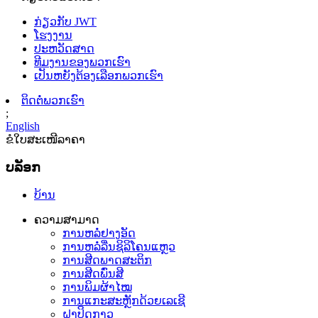
ກ່ຽວກັບ JWT
ໂຮງງານ
ປະຫວັດສາດ
ທີມງານຂອງພວກເຮົາ
ເປັນຫຍັງຕ້ອງເລືອກພວກເຮົາ
ຕິດຕໍ່ພວກເຮົາ
;
English
ຂໍໃບສະເໜີລາຄາ
ບລັອກ
ບ້ານ
ຄວາມສາມາດ
ການຫລໍ່ຢາງອັດ
ການຫລໍ່ລື່ນຊິລິໂຄນແຫຼວ
ການສີດພາດສະຕິກ
ການສີດພົ່ນສີ
ການພິມຜ້າໄໝ
ການແກະສະຫຼັກດ້ວຍເລເຊີ
ຝາປິດກາວ