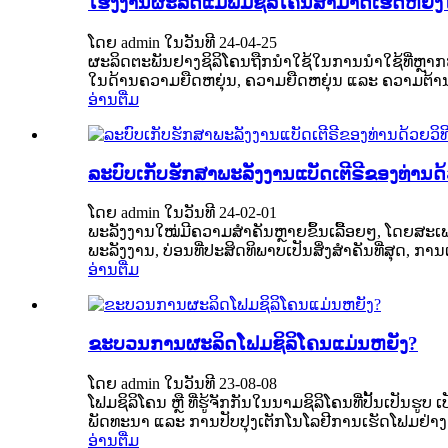
ໂຮງງານຜະລິດແມ່ພິມຊິລິໂຄນສາມາດເຮັດຫຍັງໃ
ໂດຍ admin ໃນວັນທີ 24-04-25
ຜະລິດຕະພັນຢາງຊິລິໂຄນຖືກນຳໃຊ້ໃນການນຳໃຊ້ທີ່ຫຼາກຫຼ
ໃນດ້ານຄວາມຍືດຫຍຸ່ນ, ຄວາມຍືດຫຍຸ່ນ ແລະ ຄວາມຕ້ານທ
ອ່ານຕື່ມ
ລະບົບເກັບຮັກສາພະລັງງານແບັດເຕີຣີຂອງທ່ານດ
ໂດຍ admin ໃນວັນທີ 24-02-01
ພະລັງງານໃໝ່ມີຄວາມສຳຄັນຫຼາຍຂຶ້ນເລື້ອຍໆ, ໂດຍສ
ພະລັງງານ, ບ່ອນທີ່ປະສິດທິພາບເປັນສິ່ງສຳຄັນທີ່ສຸດ, 
ອ່ານຕື່ມ
ຂະບວນການຜະລິດໂຟມຊິລິໂຄນແມ່ນຫຍັງ?
ໂດຍ admin ໃນວັນທີ 23-08-08
ໂຟມຊິລິໂຄນ ຫຼື ທີ່ຮູ້ຈັກກັນໃນນາມຊິລິໂຄນທີ່ປັ້ນເປັນ
ພັດທະນາ ແລະ ການປັບປຸງເຕັກໂນໂລຢີການເຮັດໂຟມຢ່າງຕໍ່ເ
ອ່ານຕື່ມ