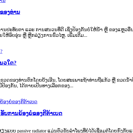
ກຂອງທ່ານ
ບັດການປະທັບຕາ ແລະ ການສນວນທີ່ດີ ເຊິ່ງປ້ອງກັນບໍ່ໃຫ້ນໍ້າ ຫຼື ຂອງແຫຼວອ
ົບອຸ່ນ ຫຼື ຫຼີກລ່ຽງການຮົ່ວໄຫຼ. ເພີ່ມເຕີມ...
ແນວໃດ?
ຫຼື ຂວດຂອງທ່ານຕົກໂດຍບັງເອີນ, ໂດຍສະເພາະຖ້າທ່ານຖືແກ້ວ ຫຼື ຂວດນ້
ືປ້ອງກັນ, ໄດ້ກາຍເປັນທາງເລືອກຂອງ...
່ໄດ້ຮັບການຍ້ອງຍໍຂອງກີຕ້າເບດ
ສຽງແບບ passive radiator ແມ່ນຕົວຂັບລຳໂພງທີ່ບໍ່ໄດ້ເຊື່ອມຕໍ່ໂດຍກົງກັ