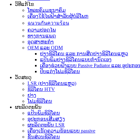
ວິທີແກ້ໄຂ
ໂທລະຄົມມະນາຄົມ
ເຄື່ອງໃຊ້ໄຟຟ້າສຳລັບຜູ້ບໍລິໂພກ
ฉนวนกันความร้อน
ຄວາມປອດໄພ
ທາງການແພດ
ອຸດສາຫະກຳ
OEM ແລະ ODM
ຢາງຊິລິໂຄນ ແລະ ການສີດຢາງຊິລິໂຄນແຫຼວ
ແປ້ນພິມຢາງຊິລິໂຄນແບບກຳນົດເອງ
ເຄື່ອງຊ່ວຍຟັງແບບ Passive Padiator ແລະ ອຸປະ
ປັບແຕ່ງໂຟມຊິລິໂຄນ
ວັດສະດຸ
LSR (ຢາງຊິລິໂຄນແຫຼວ)
ຊິລິໂຄນ HTV
ຢາງ
ໂຟມຊິລິໂຄນ
ຜະລິດຕະພັນ
ແປ້ນພິມຊິລິໂຄນ
ອຸປະກອນເສີມສຽງ
ຜະລິດຕະພັນ LSR
ເຄື່ອງເຮັດຄວາມຮ້ອນແບບ passive
ຊິ້ນສ່ວນຊິລິໂຄນ