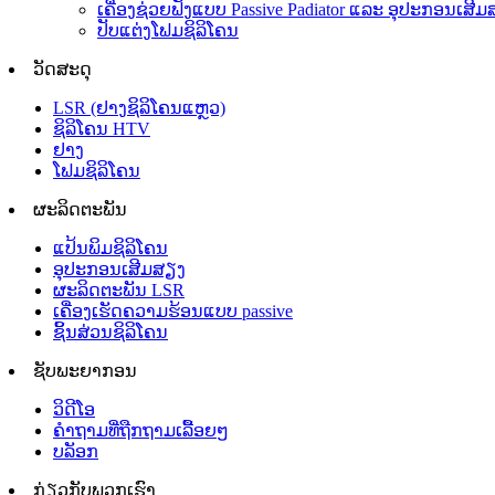
ເຄື່ອງຊ່ວຍຟັງແບບ Passive Padiator ແລະ ອຸປະກອນເສ
ປັບແຕ່ງໂຟມຊິລິໂຄນ
ວັດສະດຸ
LSR (ຢາງຊິລິໂຄນແຫຼວ)
ຊິລິໂຄນ HTV
ຢາງ
ໂຟມຊິລິໂຄນ
ຜະລິດຕະພັນ
ແປ້ນພິມຊິລິໂຄນ
ອຸປະກອນເສີມສຽງ
ຜະລິດຕະພັນ LSR
ເຄື່ອງເຮັດຄວາມຮ້ອນແບບ passive
ຊິ້ນສ່ວນຊິລິໂຄນ
ຊັບພະຍາກອນ
ວິດີໂອ
ຄຳຖາມທີ່ຖືກຖາມເລື້ອຍໆ
ບລັອກ
ກ່ຽວກັບພວກເຮົາ