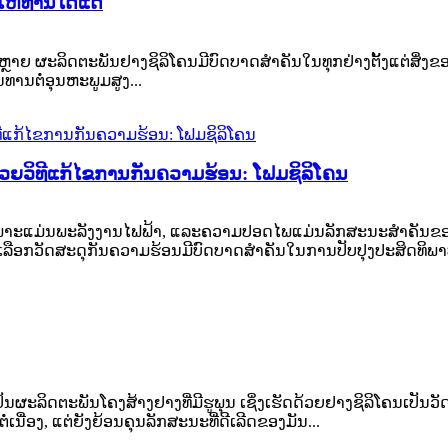
ຫ້ທ່ານໄດ້ແດ່
າຍ ຜະລິດຕະພັນຢາງຊິລິໂຄນມີບົດບາດສຳຄັນໃນທຸກຢ່າງຕັ້ງແຕ່ສິ່ງຂອງປ
ານຕໍ່ອຸນຫະພູມສູງ...
້ວຍວິທີແກ້ໄຂການກັນຄວາມຮ້ອນ: ໂຟມຊິລິໂຄນ
ະເພາະແມ່ນພະລັງງານໄຟຟ້າ, ແລະຄວາມປອດໄພແມ່ນລັກສະນະສຳຄັນຂອ
ການເລືອກວັດສະດຸກັນຄວາມຮ້ອນມີບົດບາດສຳຄັນໃນການປັບປຸງປະສິດທິພາບ
ຮູບ ເປັນຜະລິດຕະພັນໂຄງສ້າງຢາງທີ່ມີຮູພຸນ ເຊິ່ງເຮັດດ້ວຍຢາງຊິລິໂຄນ
ນື່ອງ, ແຕ່ຍັງຍ້ອນຄຸນລັກສະນະທີ່ດີເລີດຂອງມັນ...