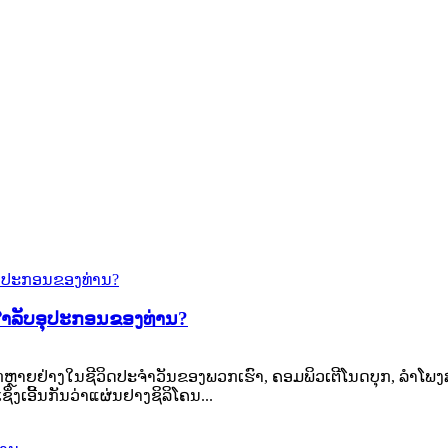
ໄດ້ສຳລັບອຸປະກອນຂອງທ່ານ?
ຫຼາຍຢ່າງໃນຊີວິດປະຈຳວັນຂອງພວກເຮົາ, ຄອມພິວເຕີໂນດບຸກ, ລຳໂພງສຽ
ິ່ງເອີ້ນກັນວ່າແຜ່ນຢາງຊິລິໂຄນ...