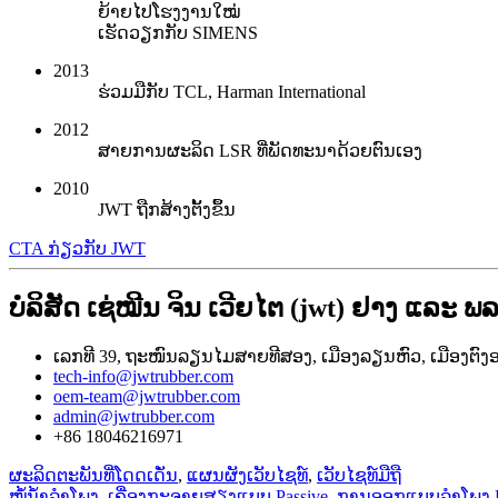
ຍ້າຍໄປໂຮງງານໃໝ່
ເຮັດວຽກກັບ SIMENS
2013
ຮ່ວມມືກັບ TCL, Harman International
2012
ສາຍການຜະລິດ LSR ທີ່ພັດທະນາດ້ວຍຕົນເອງ
2010
JWT ຖືກສ້າງຕັ້ງຂຶ້ນ
CTA ກ່ຽວກັບ JWT
ບໍລິສັດ ເຊ່ໝີນ ຈິນ ເວີຍໄຕ (jwt) ຢາງ ແລະ ພ
ເລກທີ 39, ຖະໜົນລຽນໄມສາຍທີສອງ, ເມືອງລຽນຫົວ, ເມືອງຕົງອາ
tech-info@jwtrubber.com
oem-team@jwtrubber.com
admin@jwtrubber.com
+86 18046216971
ຜະລິດຕະພັນທີ່ໂດດເດັ່ນ
,
ແຜນຜັງເວັບໄຊທ໌
,
ເວັບໄຊທ໌ມືຖື
ໝໍ້ນ້ຳລຳໂພງ
,
ເຄື່ອງກະຈາຍສຽງແບບ Passive
,
ການອອກແບບລຳໂພງ Pas