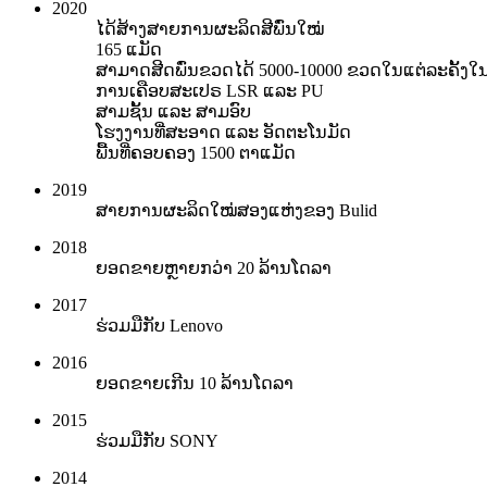
2020
ໄດ້ສ້າງສາຍການຜະລິດສີພົ່ນໃໝ່
165 ແມັດ
ສາມາດສີດພົ່ນຂວດໄດ້ 5000-10000 ຂວດໃນແຕ່ລະຄັ້
ການເຄືອບສະເປຣ LSR ແລະ PU
ສາມຊັ້ນ ແລະ ສາມອົບ
ໂຮງງານທີ່ສະອາດ ແລະ ອັດຕະໂນມັດ
ພື້ນທີ່ຄອບຄອງ 1500 ຕາແມັດ
2019
ສາຍການຜະລິດໃໝ່ສອງແຫ່ງຂອງ Bulid
2018
ຍອດຂາຍຫຼາຍກວ່າ 20 ລ້ານໂດລາ
2017
ຮ່ວມມືກັບ Lenovo
2016
ຍອດຂາຍເກີນ 10 ລ້ານໂດລາ
2015
ຮ່ວມມືກັບ SONY
2014