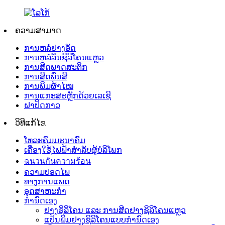
ຄວາມສາມາດ
ການຫລໍ່ຢາງອັດ
ການຫລໍ່ລື່ນຊິລິໂຄນແຫຼວ
ການສີດພາດສະຕິກ
ການສີດພົ່ນສີ
ການພິມຜ້າໄໝ
ການແກະສະຫຼັກດ້ວຍເລເຊີ
ຝາປິດກາວ
ວິທີແກ້ໄຂ
ໂທລະຄົມມະນາຄົມ
ເຄື່ອງໃຊ້ໄຟຟ້າສຳລັບຜູ້ບໍລິໂພກ
ฉนวนกันความร้อน
ຄວາມປອດໄພ
ທາງການແພດ
ອຸດສາຫະກຳ
ກຳນົດເອງ
ຢາງຊິລິໂຄນ ແລະ ການສີດຢາງຊິລິໂຄນແຫຼວ
ແປ້ນພິມຢາງຊິລິໂຄນແບບກຳນົດເອງ