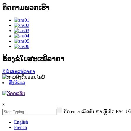
ຕິດຕາມພວກເຮົາ
ຮ້ອງຂໍໃບສະເໜີລາຄາ
ຂໍໃບສະເໜີລາຄາ
ສົ່ງອີເມວ
x
ກົດ enter ເພື່ອຄົ້ນຫາ ຫຼື ກົດ ESC ເພື
English
French