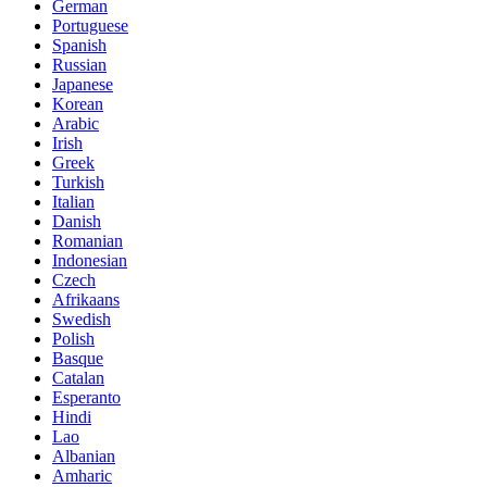
German
Portuguese
Spanish
Russian
Japanese
Korean
Arabic
Irish
Greek
Turkish
Italian
Danish
Romanian
Indonesian
Czech
Afrikaans
Swedish
Polish
Basque
Catalan
Esperanto
Hindi
Lao
Albanian
Amharic