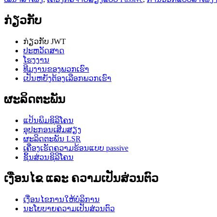
ກ່ຽວກັບ
ກ່ຽວກັບ JWT
ປະຫວັດສາດ
ໂຮງງານ
ທີມງານຂອງພວກເຮົາ
ເປັນຫຍັງຕ້ອງເລືອກພວກເຮົາ
ຜະລິດຕະພັນ
ແປ້ນພິມຊິລິໂຄນ
ອຸປະກອນເສີມສຽງ
ຜະລິດຕະພັນ LSR
ເຄື່ອງເຮັດຄວາມຮ້ອນແບບ passive
ຊິ້ນສ່ວນຊິລິໂຄນ
ເງື່ອນໄຂ ແລະ ຄວາມເປັນສ່ວນຕົວ
ເງື່ອນໄຂການໃຫ້ບໍລິການ
ນະໂຍບາຍຄວາມເປັນສ່ວນຕົວ