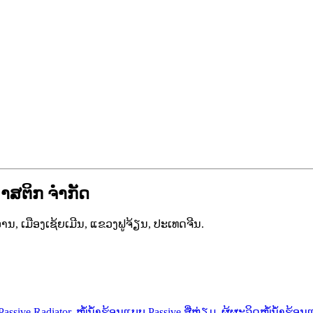
ລາສຕິກ ຈຳກັດ
ນ, ເມືອງເຊ້ຍເມີນ, ແຂວງຟູຈ້ຽນ, ປະເທດຈີນ.
sive Radiator
,
ໝໍ້ນ້ຳຮ້ອນແບບ Passive ສີ່ຫຼ່ຽມ
,
ຜູ້ຜະລິດໝໍ້ນ້ຳຮ້ອນ