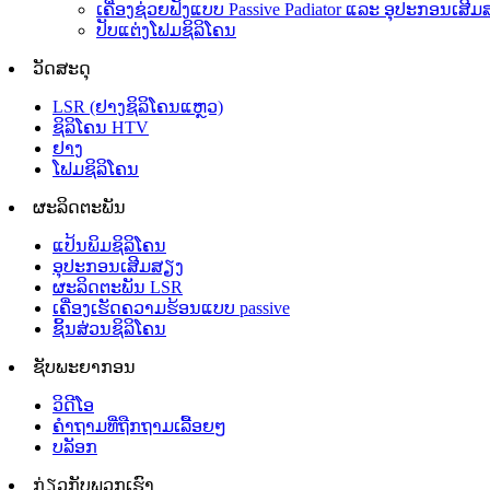
ເຄື່ອງຊ່ວຍຟັງແບບ Passive Padiator ແລະ ອຸປະກອນເສ
ປັບແຕ່ງໂຟມຊິລິໂຄນ
ວັດສະດຸ
LSR (ຢາງຊິລິໂຄນແຫຼວ)
ຊິລິໂຄນ HTV
ຢາງ
ໂຟມຊິລິໂຄນ
ຜະລິດຕະພັນ
ແປ້ນພິມຊິລິໂຄນ
ອຸປະກອນເສີມສຽງ
ຜະລິດຕະພັນ LSR
ເຄື່ອງເຮັດຄວາມຮ້ອນແບບ passive
ຊິ້ນສ່ວນຊິລິໂຄນ
ຊັບພະຍາກອນ
ວິດີໂອ
ຄຳຖາມທີ່ຖືກຖາມເລື້ອຍໆ
ບລັອກ
ກ່ຽວກັບພວກເຮົາ