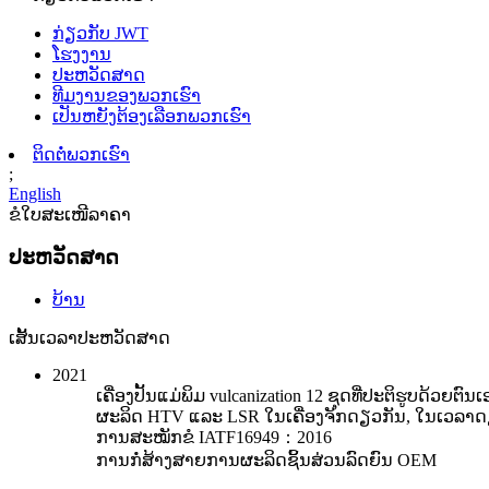
ກ່ຽວກັບ JWT
ໂຮງງານ
ປະຫວັດສາດ
ທີມງານຂອງພວກເຮົາ
ເປັນຫຍັງຕ້ອງເລືອກພວກເຮົາ
ຕິດຕໍ່ພວກເຮົາ
;
English
ຂໍໃບສະເໜີລາຄາ
ປະຫວັດສາດ
ບ້ານ
ເສັ້ນເວລາປະຫວັດສາດ
2021
ເຄື່ອງປັ້ນແມ່ພິມ vulcanization 12 ຊຸດທີ່ປະຕິຮູບດ້ວຍຕົນເ
ຜະລິດ HTV ແລະ LSR ໃນເຄື່ອງຈັກດຽວກັນ, ໃນເວລາ
ການສະໝັກຂໍ IATF16949：2016
ການກໍ່ສ້າງສາຍການຜະລິດຊິ້ນສ່ວນລົດຍົນ OEM