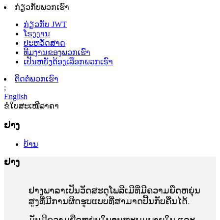
ກ່ຽວກັບພວກເຮົາ
ກ່ຽວກັບ JWT
ໂຮງງານ
ປະຫວັດສາດ
ທີມງານຂອງພວກເຮົາ
ເປັນຫຍັງຕ້ອງເລືອກພວກເຮົາ
ຕິດຕໍ່ພວກເຮົາ
;
English
ຂໍໃບສະເໜີລາຄາ
ຢາງ
ບ້ານ
ຢາງ
ຢາງພາລາເປັນວັດສະດຸໂພລີເມີທີ່ມີຄວາມຍືດຫຍຸ່ນ
ສູງທີ່ມີການຜິດຮູບແບບທີ່ສາມາດປີ້ນກັບຄືນໄດ້.