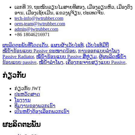
ເລກທີ 39, ຖະໜົນລຽນໄມສາຍທີສອງ, ເມືອງລຽນຫົວ, ເມືອງຕົງ
ອານ, ເມືອງເຊ້ຍເມີນ, ແຂວງຟູຈ້ຽນ, ປະເທດຈີນ.
tech-info@jwtrubber.com
oem-team@jwtrubber.com
admin@jwtrubber.com
+86 18046216971
ຜະລິດຕະພັນທີ່ໂດດເດັ່ນ
,
ແຜນຜັງເວັບໄຊທ໌
,
ເວັບໄຊທ໌ມືຖື
ໝໍ້ນ້ຳຮ້ອນແບບ Passive ຂະໜາດນ້ອຍ
,
ການອອກແບບລຳໂພງ
Passive Radiator
,
ໝໍ້ນ້ຳຮ້ອນແບບ Passive ສີ່ຫຼ່ຽມ
,
ຜູ້ຜະລິດໝໍ້ນ້ຳ
ຮ້ອນແບບ passive
,
ໝໍ້ນ້ຳລຳໂພງ
,
ເຄື່ອງກະຈາຍສຽງແບບ Passive
,
ກ່ຽວກັບ
ກ່ຽວກັບ JWT
ປະຫວັດສາດ
ໂຮງງານ
ທີມງານຂອງພວກເຮົາ
ເປັນຫຍັງຕ້ອງເລືອກພວກເຮົາ
ຜະລິດຕະພັນ