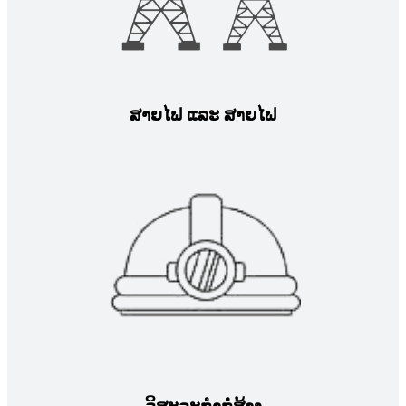
ສາຍໄຟ ແລະ ສາຍໄຟ