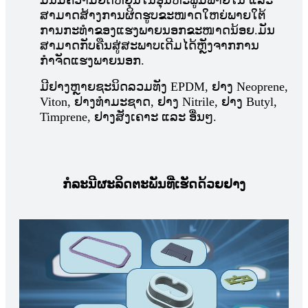
ມັນມີຄວາມຍືດຫຍຸ່ນໃນອຸນຫະພູມພາຍໃນ ແລະ
ສາມາດສ້າງການຜິດຮູບຂະໜາດໃຫຍ່ພາຍໃຕ້
ການກະທຳຂອງແຮງພາຍນອກຂະໜາດນ້ອຍ.
ມັນ
ສາມາດກັບຄືນສູ່ສະພາບເດີມໄດ້ຫຼັງຈາກການ
ກຳຈັດແຮງພາຍນອກ.
ມີຢາງຫຼາຍຊະນິດລວມທັງ EPDM, ຢາງ Neoprene,
Viton, ຢາງທຳມະຊາດ, ຢາງ Nitrile, ຢາງ Butyl,
Timprene, ຢາງສັງເຄາະ ແລະ ອື່ນໆ.
ກໍລະນີຜະລິດຕະພັນທີ່ເຮັດດ້ວຍຢາງ