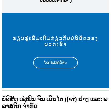
ວິສະວະກຳກໍ່ສ້າງ
ຮຽນຮູ້ເພີ່ມເຕີມກ່ຽວກັບບໍລິສັດຂອງ
ພວກເຮົາ
ໂປຣໄຟລ໌ບໍລິສັດ
ບໍລິສັດ ເຊ່ໝີນ ຈິນ ເວີຍໄຕ (jwt) ຢາງ ແລະ ພ
ລາສຕິກ ຈຳກັດ