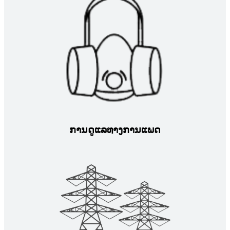
ການດູແລທາງການແພດ