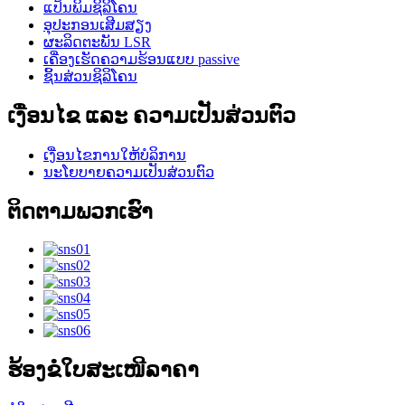
ແປ້ນພິມຊິລິໂຄນ
ອຸປະກອນເສີມສຽງ
ຜະລິດຕະພັນ LSR
ເຄື່ອງເຮັດຄວາມຮ້ອນແບບ passive
ຊິ້ນສ່ວນຊິລິໂຄນ
ເງື່ອນໄຂ ແລະ ຄວາມເປັນສ່ວນຕົວ
ເງື່ອນໄຂການໃຫ້ບໍລິການ
ນະໂຍບາຍຄວາມເປັນສ່ວນຕົວ
ຕິດຕາມພວກເຮົາ
ຮ້ອງຂໍໃບສະເໜີລາຄາ