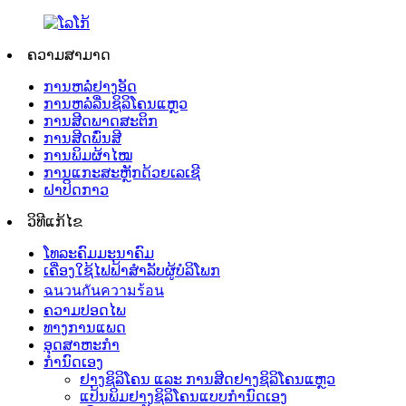
ຄວາມສາມາດ
ການຫລໍ່ຢາງອັດ
ການຫລໍ່ລື່ນຊິລິໂຄນແຫຼວ
ການສີດພາດສະຕິກ
ການສີດພົ່ນສີ
ການພິມຜ້າໄໝ
ການແກະສະຫຼັກດ້ວຍເລເຊີ
ຝາປິດກາວ
ວິທີແກ້ໄຂ
ໂທລະຄົມມະນາຄົມ
ເຄື່ອງໃຊ້ໄຟຟ້າສຳລັບຜູ້ບໍລິໂພກ
ฉนวนกันความร้อน
ຄວາມປອດໄພ
ທາງການແພດ
ອຸດສາຫະກຳ
ກຳນົດເອງ
ຢາງຊິລິໂຄນ ແລະ ການສີດຢາງຊິລິໂຄນແຫຼວ
ແປ້ນພິມຢາງຊິລິໂຄນແບບກຳນົດເອງ