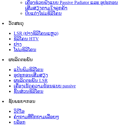
ເຄື່ອງຊ່ວຍຟັງແບບ Passive Padiator ແລະ ອຸປະກອນ
ເສີມສຽງຕາມໃຈລູກຄ້າ
ປັບແຕ່ງໂຟມຊິລິໂຄນ
ວັດສະດຸ
LSR (ຢາງຊິລິໂຄນແຫຼວ)
ຊິລິໂຄນ HTV
ຢາງ
ໂຟມຊິລິໂຄນ
ຜະລິດຕະພັນ
ແປ້ນພິມຊິລິໂຄນ
ອຸປະກອນເສີມສຽງ
ຜະລິດຕະພັນ LSR
ເຄື່ອງເຮັດຄວາມຮ້ອນແບບ passive
ຊິ້ນສ່ວນຊິລິໂຄນ
ຊັບພະຍາກອນ
ວິດີໂອ
ຄຳຖາມທີ່ຖືກຖາມເລື້ອຍໆ
ບລັອກ