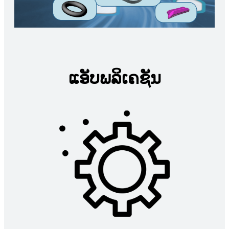
ແອັບພລິເຄຊັນ