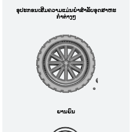
ອຸປະກອນເສີມຄວາມແມ່ນຍໍາສໍາລັບອຸດສາຫະ
ກໍາຕ່າງໆ
ຍານຍົນ