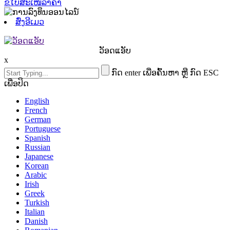
ຂໍໃບສະເໜີລາຄາ
ສົ່ງອີເມວ
ວັອດແອັບ
x
ກົດ enter ເພື່ອຄົ້ນຫາ ຫຼື ກົດ ESC
ເພື່ອປິດ
English
French
German
Portuguese
Spanish
Russian
Japanese
Korean
Arabic
Irish
Greek
Turkish
Italian
Danish