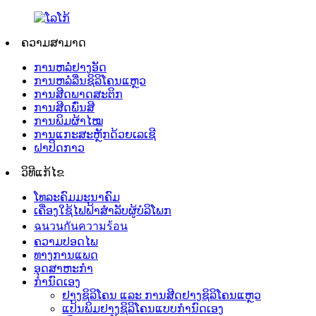
ຄວາມສາມາດ
ການຫລໍ່ຢາງອັດ
ການຫລໍ່ລື່ນຊິລິໂຄນແຫຼວ
ການສີດພາດສະຕິກ
ການສີດພົ່ນສີ
ການພິມຜ້າໄໝ
ການແກະສະຫຼັກດ້ວຍເລເຊີ
ຝາປິດກາວ
ວິທີແກ້ໄຂ
ໂທລະຄົມມະນາຄົມ
ເຄື່ອງໃຊ້ໄຟຟ້າສຳລັບຜູ້ບໍລິໂພກ
ฉนวนกันความร้อน
ຄວາມປອດໄພ
ທາງການແພດ
ອຸດສາຫະກຳ
ກຳນົດເອງ
ຢາງຊິລິໂຄນ ແລະ ການສີດຢາງຊິລິໂຄນແຫຼວ
ແປ້ນພິມຢາງຊິລິໂຄນແບບກຳນົດເອງ