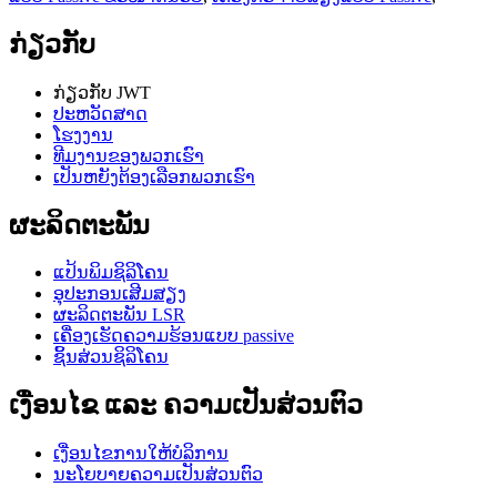
ກ່ຽວກັບ
ກ່ຽວກັບ JWT
ປະຫວັດສາດ
ໂຮງງານ
ທີມງານຂອງພວກເຮົາ
ເປັນຫຍັງຕ້ອງເລືອກພວກເຮົາ
ຜະລິດຕະພັນ
ແປ້ນພິມຊິລິໂຄນ
ອຸປະກອນເສີມສຽງ
ຜະລິດຕະພັນ LSR
ເຄື່ອງເຮັດຄວາມຮ້ອນແບບ passive
ຊິ້ນສ່ວນຊິລິໂຄນ
ເງື່ອນໄຂ ແລະ ຄວາມເປັນສ່ວນຕົວ
ເງື່ອນໄຂການໃຫ້ບໍລິການ
ນະໂຍບາຍຄວາມເປັນສ່ວນຕົວ