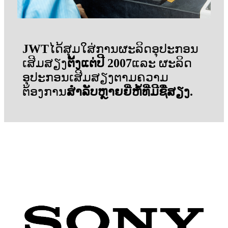
JWT
ໄດ້ສຸມໃສ່ການຜະລິດອຸປະກອນ
ເສີມສຽງ
ຕັ້ງແຕ່ປີ 2007
ແລະ ຜະລິດ
ອຸປະກອນເສີມສຽງຕາມຄວາມ
ຕ້ອງການ
ສຳລັບຫຼາຍຍີ່ຫໍ້ທີ່ມີຊື່ສຽງ.