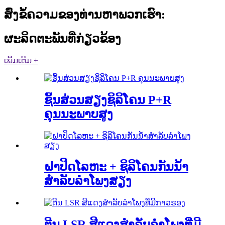
ສົ່ງຂໍ້ຄວາມຂອງທ່ານຫາພວກເຮົາ:
ຜະລິດຕະພັນທີ່ກ່ຽວຂ້ອງ
ເພີ່ມເຕີມ +
ຊິ້ນສ່ວນສຽງຊິລິໂຄນ P+R
ຄຸນນະພາບສູງ
ຝາປິດໂລຫະ + ຊິລິໂຄນກັນນ້ຳ
ສຳລັບລຳໂພງສຽງ
ຕີນ LSR ສີແດງສຳລັບລຳໂພງທີ່ມີ