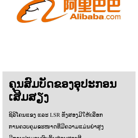
ຄຸນສົມບັດຂອງອຸປະກອນ
ເສີມສຽງ
ຊິລິໂຄນແຂງ ແລະ LSR ທັງສອງມີໃຫ້ເລືອກ
ການຄວບຄຸມຂະໜາດທີ່ມີຄວາມແມ່ນຍໍາສູງ