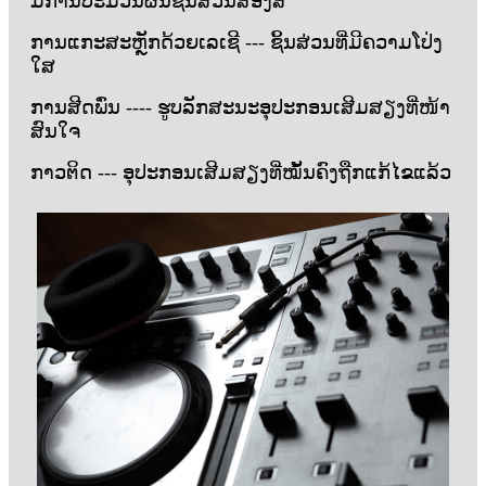
ມີການປະມວນຜົນຊິ້ນສ່ວນສອງສີ
ການແກະສະຫຼັກດ້ວຍເລເຊີ --- ຊິ້ນສ່ວນທີ່ມີຄວາມໂປ່ງ
ໃສ
ການສີດພົ່ນ ---- ຮູບລັກສະນະອຸປະກອນເສີມສຽງທີ່ໜ້າ
ສົນໃຈ
ກາວຕິດ --- ອຸປະກອນເສີມສຽງທີ່ໝັ້ນຄົງຖືກແກ້ໄຂແລ້ວ