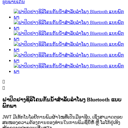


ຝາປິດຢາງຊິລິໂຄນກັນນ້ຳສຳລັບລຳໂພງ Bluetooth ແບບ
ພົກພາ
JWT ມີເທັກໂນໂລຢີການພິມຜ້າໄໝທີ່ເປັນມືອາຊີບ, ເຊິ່ງສາມາດຕອບ
ສະໜອງຄວາມຕ້ອງການຂອງທ່ານໃນການພິມຊື່ຍີ່ຫໍ້ ຫຼື ໂລໂກ້ຢູ່ເທິງ
ໜ້າຂອງອຸປະກອນເສີມສຽງ.