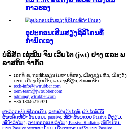
ກາວຮອງ
ອຸປະກອນເສີມສຽງຊິລິໂຄນທີ່
ກຳນົດເອງ
ບໍລິສັດ ເຊ່ໝີນ ຈິນ ເວີຍໄຕ (jwt) ຢາງ ແລະ ພ
ລາສຕິກ ຈຳກັດ
ເລກທີ 39, ຖະໜົນລຽນໄມສາຍທີສອງ, ເມືອງລຽນຫົວ, ເມືອງຕົງ
ອານ, ເມືອງເຊ້ຍເມີນ, ແຂວງຟູຈ້ຽນ, ປະເທດຈີນ.
tech-info@jwtrubber.com
oem-team@jwtrubber.com
admin@jwtrubber.com
+86 18046216971
ຜະລິດຕະພັນທີ່ໂດດເດັ່ນ
,
ແຜນຜັງເວັບໄຊທ໌
,
ເວັບໄຊທ໌ມືຖື
ຜູ້ຜະລິດໝໍ້ນ້ຳຮ້ອນແບບ passive
,
ໝໍ້ນ້ຳຮ້ອນແບບ Passive ສີ່ຫຼ່ຽມ
,
ໝໍ້ນ້ຳລຳໂພງ
,
ການອອກແບບລຳໂພງ Passive Radiator
,
ໝໍ້ນ້ຳຮ້ອນ
ແບບ Passive ຂະໜາດນ້ອຍ
,
ເຄື່ອງກະຈາຍສຽງແບບ Passive
,