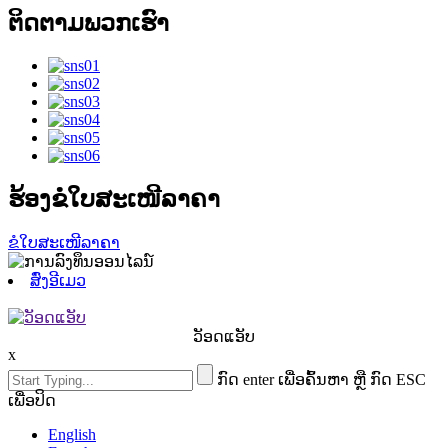
ຕິດຕາມພວກເຮົາ
ຮ້ອງຂໍໃບສະເໜີລາຄາ
ຂໍໃບສະເໜີລາຄາ
ສົ່ງອີເມວ
ວັອດແອັບ
x
ກົດ enter ເພື່ອຄົ້ນຫາ ຫຼື ກົດ ESC
ເພື່ອປິດ
English