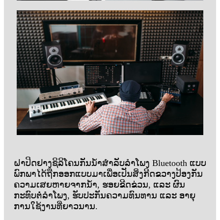
ຝາປິດຢາງຊິລິໂຄນກັນນ້ຳສຳລັບລຳໂພງ Bluetooth ແບບ
ພົກພາໄດ້ຖືກອອກແບບມາເພື່ອເປັນສິ່ງກີດຂວາງປ້ອງກັນ
ຄວາມເສຍຫາຍຈາກນ້ຳ, ຮອຍຂີດຂ່ວນ, ແລະ ຜົນ
ກະທົບຕໍ່ລຳໂພງ, ຮັບປະກັນຄວາມທົນທານ ແລະ ອາຍຸ
ການໃຊ້ງານທີ່ຍາວນານ.