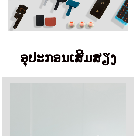
ອຸປະກອນເສີມສຽງ