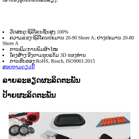
ວັດສະດຸ:
ຊິລິໂຄນຊັ້ນສູງ 100%
ຄວາມແຂງ:
ຊິລິໂຄນປະມານ 20-90 Shore A; ຢາງປະມານ 20-80
Shore A
ການພິມ:
ການພິມຜ້າໄໝ
ໂຄງສ້າງ:
ອີງຕາມຮູບແຕ້ມ 3D ຂອງທ່ານ
ການຮັບຮອງ:
RoHS, Reach, ISO9001:2015
ສອບຖາມດຽວນີ້
ລາຍລະອຽດຜະລິດຕະພັນ
ປ້າຍຜະລິດຕະພັນ