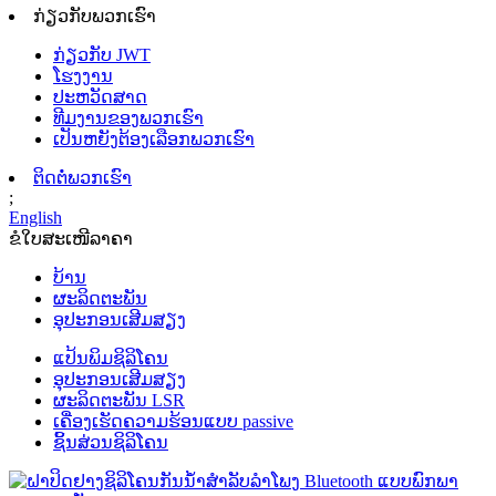
ກ່ຽວກັບພວກເຮົາ
ກ່ຽວກັບ JWT
ໂຮງງານ
ປະຫວັດສາດ
ທີມງານຂອງພວກເຮົາ
ເປັນຫຍັງຕ້ອງເລືອກພວກເຮົາ
ຕິດຕໍ່ພວກເຮົາ
;
English
ຂໍໃບສະເໜີລາຄາ
ບ້ານ
ຜະລິດຕະພັນ
ອຸປະກອນເສີມສຽງ
ແປ້ນພິມຊິລິໂຄນ
ອຸປະກອນເສີມສຽງ
ຜະລິດຕະພັນ LSR
ເຄື່ອງເຮັດຄວາມຮ້ອນແບບ passive
ຊິ້ນສ່ວນຊິລິໂຄນ