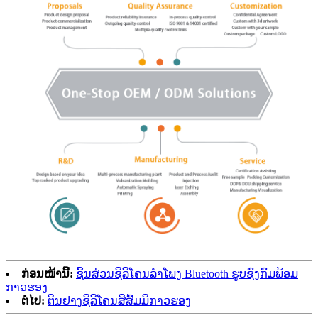
ກ່ອນໜ້ານີ້:
ຊິ້ນສ່ວນຊິລິໂຄນລຳໂພງ Bluetooth ຮູບຊົງກົມພ້ອມ
ກາວຮອງ
ຕໍ່ໄປ:
ຕີນຢາງຊິລິໂຄນສີສົ້ມມີກາວຮອງ