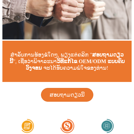
ສຳລັບການຮ້ອງຂໍໃດໆ, ພຽງແຕ່ຄລິກ "
ສອບຖາມດຽວ
ນີ້
", ເຊື່ອວ່າພິຈາລະນາ
ວິທີແກ້ໄຂ OEM/ODM ແບບຄົບ
ວົງຈອນ
ຈະໄດ້ຮັບຄວາມພໍໃຈຂອງທ່ານ!
ສອບຖາມດຽວນີ້