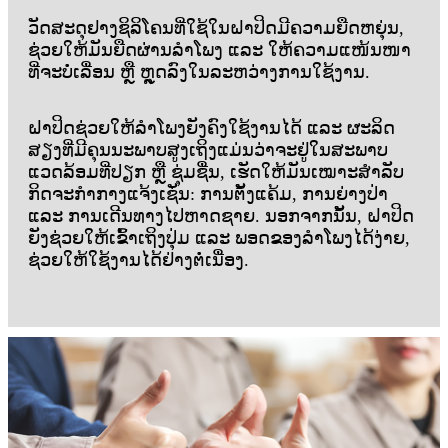
ວັດສະດຸຢາງຊິລິໂຄນທີ່ໃຊ້ໃນຝາປິດມີຄວາມຍືດຫຍຸ່ນ,
ຊ່ວຍໃຫ້ມັນຍືດຜ່ານລຳໂພງ ແລະ ໃຫ້ຄວາມແໜ້ນໜາ
ທີ່ຈະບໍ່ເລື່ອນ ຫຼື ຫຼຸດລົງໃນລະຫວ່າງການໃຊ້ງານ.
ຝາປິດຊ່ວຍໃຫ້ລຳໂພງຍັງຄົງໃຊ້ງານໄດ້ ແລະ ຜະລິດ
ສຽງທີ່ມີຄຸນນະພາບສູງເຖິງແມ່ນວ່າຈະຢູ່ໃນສະພາບ
ແວດລ້ອມທີ່ປຽກ ຫຼື ຊຸ່ມຊື່ນ, ເຮັດໃຫ້ມັນເໝາະສຳລັບ
ກິດຈະກຳກາງແຈ້ງເຊັ່ນ: ການຕັ້ງແຄ້ມ, ການຍ່າງປ່າ
ແລະ ການເດີນທາງໄປຫາດຊາຍ. ນອກຈາກນັ້ນ, ຝາປິດ
ຍັງຊ່ວຍໃຫ້ເຂົ້າເຖິງປຸ່ມ ແລະ ພອດຂອງລຳໂພງໄດ້ງ່າຍ,
ຊ່ວຍໃຫ້ໃຊ້ງານໄດ້ຢ່າງຕໍ່ເນື່ອງ.